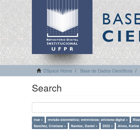
BAS
CIE
DSpace Home
Base de Dados Científicos
Search
true ×
revisão sistemática; entrevistas; ativismo digital ×
Rizz
Sanchez, Cristiane ×
Namise, Daniel ×
2022 ×
Alves, Karina