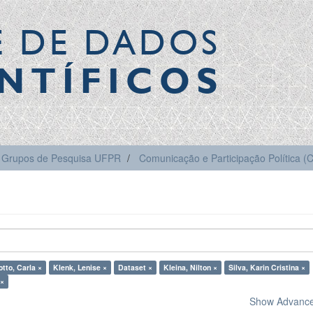
E DE DADOS
NTÍFICOS
Grupos de Pesquisa UFPR
Comunicação e Participação Política 
otto, Carla ×
Klenk, Lenise ×
Dataset ×
Kleina, Nilton ×
Silva, Karin Cristina ×
 ×
Show Advanced