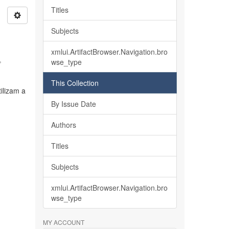
Titles
Subjects
xmlui.ArtifactBrowser.Navigation.bro
,
wse_type
This Collection
ilizam a
By Issue Date
Authors
Titles
Subjects
xmlui.ArtifactBrowser.Navigation.bro
wse_type
MY ACCOUNT