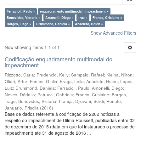
Ferracioli, Paulo ×
enquadramento multimodal; impeachment ×
Benevides, Victoria ×
Antonelli, Diego ×
true ×
Franco, Crislaine ×
Borges, Tiago ×
Drummond, Daniela ×
Anacleto, Helen ×
Show Advanced Filters
Now showing items 1-1 of 1
Codificação enquadramento multimodal do
impeachment
Rizzotto, Carla
;
Prudencio, Kelly
;
Sampaio, Rafael
;
Kleina, Nilton
;
Oliari, Artur
;
Fontes, Giulia
;
Braga, Leila
;
Anacleto, Helen
;
Lopes,
Luiz
;
Drummond, Daniela
;
Ferracioli, Paulo
;
Antonelli, Diego
;
Neves, Dédallo
;
Petrucci, Gabriela
;
Franco, Crislaine
;
Borges,
Tiago
;
Benevides, Victoria
;
França, Djiovani
;
Sordi, Renato
;
Januario, Priscila
(
2018
)
Base de dados referente à codificação de 2202 notícias a
respeito do impeachment de Dilma Rousseff, publicadas entre 02
de dezembro de 2015 (data em que foi instaurado o processo de
impeachment) até 31 de agosto de 2016 ...