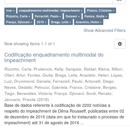
true ×
enquadramento multimodal; impeachment ×
Franco, Crislaine ×
Rizzotto, Carla ×
Ferracioli, Paulo ×
Dataset ×
Fontes, Giulia ×
França, Djiovani ×
2018 ×
Braga, Leila ×
Anacleto, Helen ×
Show Advanced Filters
Now showing items 1-1 of 1
Codificação enquadramento multimodal do
impeachment
Rizzotto, Carla
;
Prudencio, Kelly
;
Sampaio, Rafael
;
Kleina, Nilton
;
Oliari, Artur
;
Fontes, Giulia
;
Braga, Leila
;
Anacleto, Helen
;
Lopes,
Luiz
;
Drummond, Daniela
;
Ferracioli, Paulo
;
Antonelli, Diego
;
Neves, Dédallo
;
Petrucci, Gabriela
;
Franco, Crislaine
;
Borges,
Tiago
;
Benevides, Victoria
;
França, Djiovani
;
Sordi, Renato
;
Januario, Priscila
(
2018
)
Base de dados referente à codificação de 2202 notícias a
respeito do impeachment de Dilma Rousseff, publicadas entre 02
de dezembro de 2015 (data em que foi instaurado o processo de
impeachment) até 31 de agosto de 2016 ...