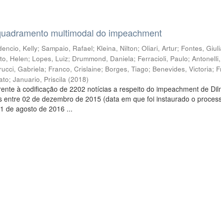
quadramento multimodal do impeachment
encio, Kelly
;
Sampaio, Rafael
;
Kleina, Nilton
;
Oliari, Artur
;
Fontes, Giul
to, Helen
;
Lopes, Luiz
;
Drummond, Daniela
;
Ferracioli, Paulo
;
Antonelli
rucci, Gabriela
;
Franco, Crislaine
;
Borges, Tiago
;
Benevides, Victoria
;
F
ato
;
Januario, Priscila
(
2018
)
ente à codificação de 2202 notícias a respeito do impeachment de Di
s entre 02 de dezembro de 2015 (data em que foi instaurado o proces
1 de agosto de 2016 ...