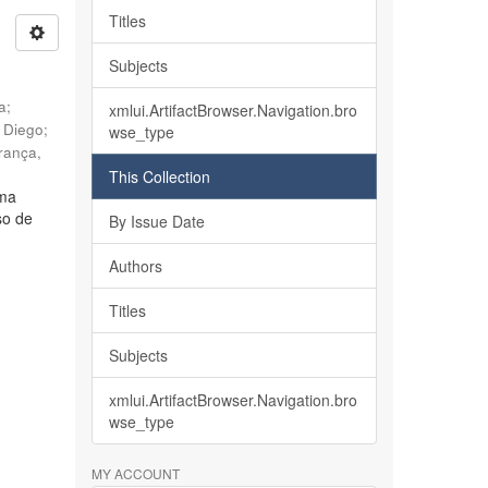
Titles
Subjects
ia
;
xmlui.ArtifactBrowser.Navigation.bro
, Diego
;
wse_type
rança,
This Collection
lma
so de
By Issue Date
Authors
Titles
Subjects
xmlui.ArtifactBrowser.Navigation.bro
wse_type
MY ACCOUNT