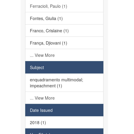
Ferracioli, Paulo (1)
Fontes, Giulia (1)
Franco, Crislaine (1)
França, Djiovani (1)
... View More
Subject
enquadramento multimodal;
impeachment (1)
... View More
Date Issued
2018 (1)