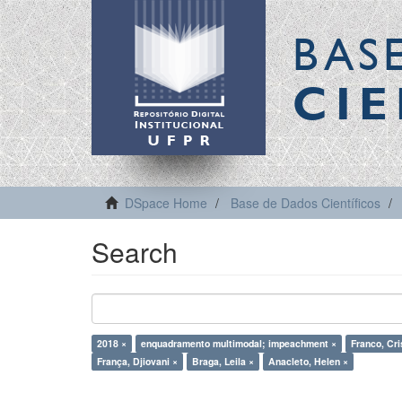
BAS
CIE
DSpace Home
Base de Dados Científicos
Search
2018 ×
enquadramento multimodal; impeachment ×
Franco, Cri
França, Djiovani ×
Braga, Leila ×
Anacleto, Helen ×