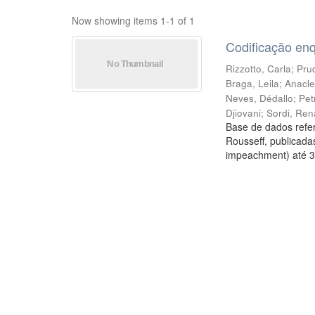
Now showing items 1-1 of 1
Codificação en
Rizzotto, Carla
;
Prud
Braga, Leila
;
Anacle
Neves, Dédallo
;
Pet
Djiovani
;
Sordi, Ren
Base de dados refer
Rousseff, publicada
impeachment) até 3