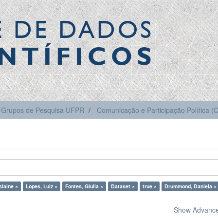
E DE DADOS
NTÍFICOS
Grupos de Pesquisa UFPR
Comunicação e Participação Política 
slaine ×
Lopes, Luiz ×
Fontes, Giulia ×
Dataset ×
true ×
Drummond, Daniela ×
Show Advanced