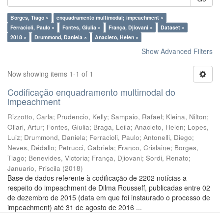
Borges, Tiago ×
enquadramento multimodal; impeachment ×
Ferracioli, Paulo ×
Fontes, Giulia ×
França, Djiovani ×
Dataset ×
2018 ×
Drummond, Daniela ×
Anacleto, Helen ×
Show Advanced Filters
Now showing items 1-1 of 1
Codificação enquadramento multimodal do
impeachment
Rizzotto, Carla
;
Prudencio, Kelly
;
Sampaio, Rafael
;
Kleina, Nilton
;
Oliari, Artur
;
Fontes, Giulia
;
Braga, Leila
;
Anacleto, Helen
;
Lopes,
Luiz
;
Drummond, Daniela
;
Ferracioli, Paulo
;
Antonelli, Diego
;
Neves, Dédallo
;
Petrucci, Gabriela
;
Franco, Crislaine
;
Borges,
Tiago
;
Benevides, Victoria
;
França, Djiovani
;
Sordi, Renato
;
Januario, Priscila
(
2018
)
Base de dados referente à codificação de 2202 notícias a
respeito do impeachment de Dilma Rousseff, publicadas entre 02
de dezembro de 2015 (data em que foi instaurado o processo de
impeachment) até 31 de agosto de 2016 ...