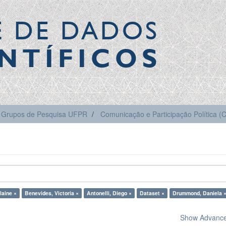
E DE DADOS
NTÍFICOS
Grupos de Pesquisa UFPR
Comunicação e Participação Política 
laine ×
Benevides, Victoria ×
Antonelli, Diego ×
Dataset ×
Drummond, Daniela 
Show Advanced