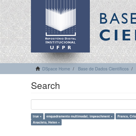
BAS
CIE
DSpace Home
Base de Dados Científicos
Search
true ×
enquadramento multimodal; impeachment ×
Franco, Cris
Anacleto, Helen ×