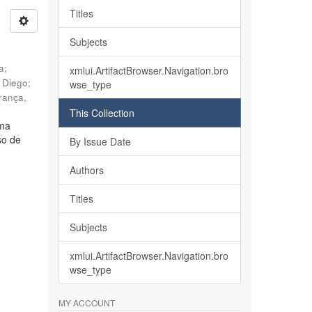
Titles
Subjects
ia
;
xmlui.ArtifactBrowser.Navigation.bro
, Diego
;
wse_type
rança,
This Collection
lma
so de
By Issue Date
Authors
Titles
Subjects
xmlui.ArtifactBrowser.Navigation.bro
wse_type
MY ACCOUNT