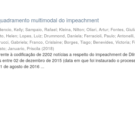
quadramento multimodal do impeachment
encio, Kelly
;
Sampaio, Rafael
;
Kleina, Nilton
;
Oliari, Artur
;
Fontes, Giul
to, Helen
;
Lopes, Luiz
;
Drummond, Daniela
;
Ferracioli, Paulo
;
Antonelli
rucci, Gabriela
;
Franco, Crislaine
;
Borges, Tiago
;
Benevides, Victoria
;
F
ato
;
Januario, Priscila
(
2018
)
ente à codificação de 2202 notícias a respeito do impeachment de Di
s entre 02 de dezembro de 2015 (data em que foi instaurado o proces
1 de agosto de 2016 ...