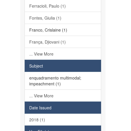
Ferracioli, Paulo (1)
Fontes, Giulia (1)
Franco, Crislaine (1)
França, Djiovani (1)
... View More
Subject
enquadramento multimodal;
impeachment (1)
... View More
Date Issued
2018 (1)