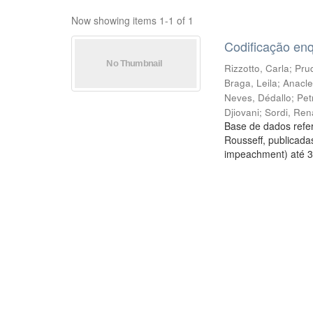
Now showing items 1-1 of 1
Codificação en
Rizzotto, Carla
;
Prud
Braga, Leila
;
Anacle
Neves, Dédallo
;
Pet
Djiovani
;
Sordi, Ren
Base de dados refer
Rousseff, publicada
impeachment) até 3