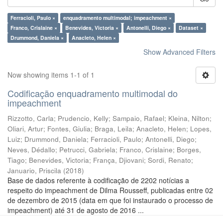
Ferracioli, Paulo ×
enquadramento multimodal; impeachment ×
Franco, Crislaine ×
Benevides, Victoria ×
Antonelli, Diego ×
Dataset ×
Drummond, Daniela ×
Anacleto, Helen ×
Show Advanced Filters
Now showing items 1-1 of 1
Codificação enquadramento multimodal do
impeachment
Rizzotto, Carla
;
Prudencio, Kelly
;
Sampaio, Rafael
;
Kleina, Nilton
;
Oliari, Artur
;
Fontes, Giulia
;
Braga, Leila
;
Anacleto, Helen
;
Lopes,
Luiz
;
Drummond, Daniela
;
Ferracioli, Paulo
;
Antonelli, Diego
;
Neves, Dédallo
;
Petrucci, Gabriela
;
Franco, Crislaine
;
Borges,
Tiago
;
Benevides, Victoria
;
França, Djiovani
;
Sordi, Renato
;
Januario, Priscila
(
2018
)
Base de dados referente à codificação de 2202 notícias a
respeito do impeachment de Dilma Rousseff, publicadas entre 02
de dezembro de 2015 (data em que foi instaurado o processo de
impeachment) até 31 de agosto de 2016 ...