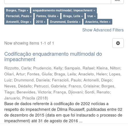
Borges, Tiago ×
enquadramento multimodal; impeachment ×
Ferracioli, Paulo ×
Fontes, Giulia ×
Braga, Leila ×
true ×
Antonelli, Diego ×
2018 ×
Drummond, Daniela ×
Anacleto, Helen ×
Show Advanced Filters
Now showing items 1-1 of 1
Codificação enquadramento multimodal do
impeachment
Rizzotto, Carla
;
Prudencio, Kelly
;
Sampaio, Rafael
;
Kleina, Nilton
;
Oliari, Artur
;
Fontes, Giulia
;
Braga, Leila
;
Anacleto, Helen
;
Lopes,
Luiz
;
Drummond, Daniela
;
Ferracioli, Paulo
;
Antonelli, Diego
;
Neves, Dédallo
;
Petrucci, Gabriela
;
Franco, Crislaine
;
Borges,
Tiago
;
Benevides, Victoria
;
França, Djiovani
;
Sordi, Renato
;
Januario, Priscila
(
2018
)
Base de dados referente à codificação de 2202 notícias a
respeito do impeachment de Dilma Rousseff, publicadas entre 02
de dezembro de 2015 (data em que foi instaurado o processo de
impeachment) até 31 de agosto de 2016 ...