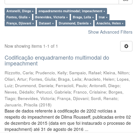
Antonelli, Diego ×
enquadramento multimodal; impeachment ×
Fontes, Giulia ×
Benevides, Victoria ×
Braga, Leila ×
true ×
França, Djiovani ×
Dataset ×
Drummond, Daniela ×
Anacleto, Helen ×
Show Advanced Filters
Now showing items 1-1 of 1
Codificação enquadramento multimodal do
impeachment
Rizzotto, Carla
;
Prudencio, Kelly
;
Sampaio, Rafael
;
Kleina, Nilton
;
Oliari, Artur
;
Fontes, Giulia
;
Braga, Leila
;
Anacleto, Helen
;
Lopes,
Luiz
;
Drummond, Daniela
;
Ferracioli, Paulo
;
Antonelli, Diego
;
Neves, Dédallo
;
Petrucci, Gabriela
;
Franco, Crislaine
;
Borges,
Tiago
;
Benevides, Victoria
;
França, Djiovani
;
Sordi, Renato
;
Januario, Priscila
(
2018
)
Base de dados referente à codificação de 2202 notícias a
respeito do impeachment de Dilma Rousseff, publicadas entre 02
de dezembro de 2015 (data em que foi instaurado o processo de
impeachment) até 31 de agosto de 2016 ...