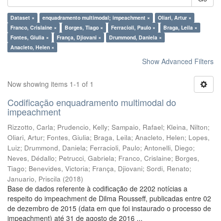
Dataset ×
enquadramento multimodal; impeachment ×
Oliari, Artur ×
Franco, Crislaine ×
Borges, Tiago ×
Ferracioli, Paulo ×
Braga, Leila ×
Fontes, Giulia ×
França, Djiovani ×
Drummond, Daniela ×
Anacleto, Helen ×
Show Advanced Filters
Now showing items 1-1 of 1
Codificação enquadramento multimodal do
impeachment
Rizzotto, Carla
;
Prudencio, Kelly
;
Sampaio, Rafael
;
Kleina, Nilton
;
Oliari, Artur
;
Fontes, Giulia
;
Braga, Leila
;
Anacleto, Helen
;
Lopes,
Luiz
;
Drummond, Daniela
;
Ferracioli, Paulo
;
Antonelli, Diego
;
Neves, Dédallo
;
Petrucci, Gabriela
;
Franco, Crislaine
;
Borges,
Tiago
;
Benevides, Victoria
;
França, Djiovani
;
Sordi, Renato
;
Januario, Priscila
(
2018
)
Base de dados referente à codificação de 2202 notícias a
respeito do impeachment de Dilma Rousseff, publicadas entre 02
de dezembro de 2015 (data em que foi instaurado o processo de
impeachment) até 31 de agosto de 2016 ...