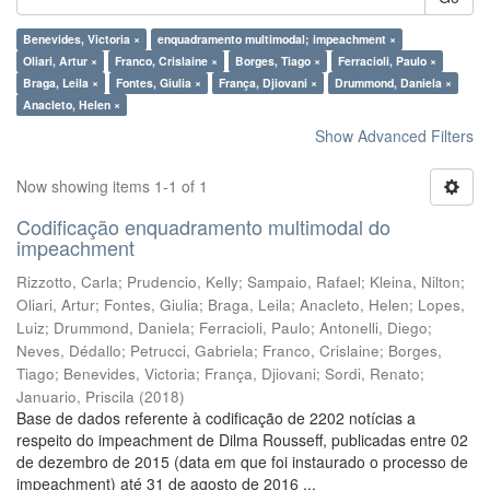
Benevides, Victoria ×
enquadramento multimodal; impeachment ×
Oliari, Artur ×
Franco, Crislaine ×
Borges, Tiago ×
Ferracioli, Paulo ×
Braga, Leila ×
Fontes, Giulia ×
França, Djiovani ×
Drummond, Daniela ×
Anacleto, Helen ×
Show Advanced Filters
Now showing items 1-1 of 1
Codificação enquadramento multimodal do
impeachment
Rizzotto, Carla
;
Prudencio, Kelly
;
Sampaio, Rafael
;
Kleina, Nilton
;
Oliari, Artur
;
Fontes, Giulia
;
Braga, Leila
;
Anacleto, Helen
;
Lopes,
Luiz
;
Drummond, Daniela
;
Ferracioli, Paulo
;
Antonelli, Diego
;
Neves, Dédallo
;
Petrucci, Gabriela
;
Franco, Crislaine
;
Borges,
Tiago
;
Benevides, Victoria
;
França, Djiovani
;
Sordi, Renato
;
Januario, Priscila
(
2018
)
Base de dados referente à codificação de 2202 notícias a
respeito do impeachment de Dilma Rousseff, publicadas entre 02
de dezembro de 2015 (data em que foi instaurado o processo de
impeachment) até 31 de agosto de 2016 ...