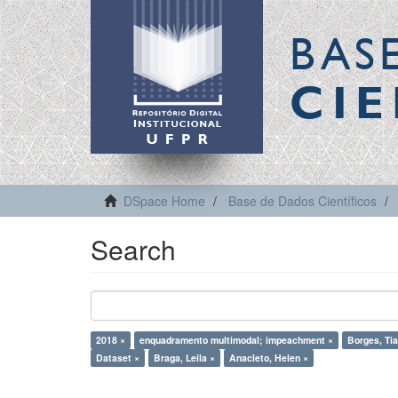
BAS
CIE
DSpace Home
Base de Dados Científicos
Search
2018 ×
enquadramento multimodal; impeachment ×
Borges, Ti
Dataset ×
Braga, Leila ×
Anacleto, Helen ×