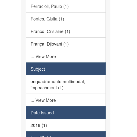
Ferracioli, Paulo (1)
Fontes, Giulia (1)
Franco, Crislaine (1)
França, Djiovani (1)
... View More
Subject
enquadramento multimodal;
impeachment (1)
... View More
Date Issued
2018 (1)