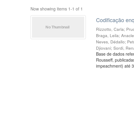
Now showing items 1-1 of 1
Codificação en
Rizzotto, Carla
;
Prud
Braga, Leila
;
Anacle
Neves, Dédallo
;
Pet
Djiovani
;
Sordi, Ren
Base de dados refer
Rousseff, publicada
impeachment) até 3