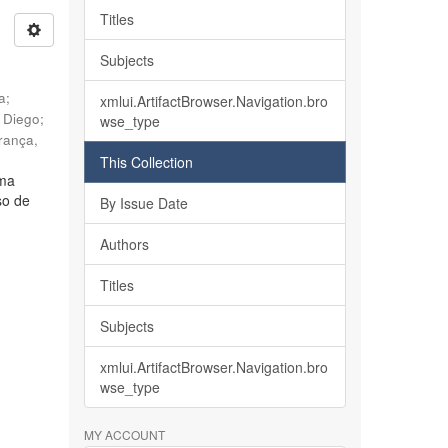
Titles
Subjects
ia
;
xmlui.ArtifactBrowser.Navigation.bro
, Diego
;
wse_type
rança,
This Collection
lma
so de
By Issue Date
Authors
Titles
Subjects
xmlui.ArtifactBrowser.Navigation.bro
wse_type
MY ACCOUNT