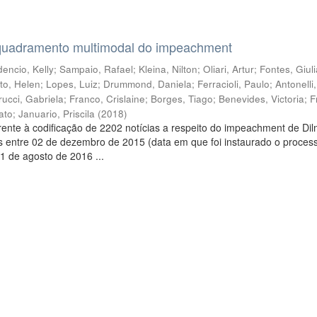
quadramento multimodal do impeachment
encio, Kelly
;
Sampaio, Rafael
;
Kleina, Nilton
;
Oliari, Artur
;
Fontes, Giul
to, Helen
;
Lopes, Luiz
;
Drummond, Daniela
;
Ferracioli, Paulo
;
Antonelli
rucci, Gabriela
;
Franco, Crislaine
;
Borges, Tiago
;
Benevides, Victoria
;
F
ato
;
Januario, Priscila
(
2018
)
ente à codificação de 2202 notícias a respeito do impeachment de Di
s entre 02 de dezembro de 2015 (data em que foi instaurado o proces
1 de agosto de 2016 ...