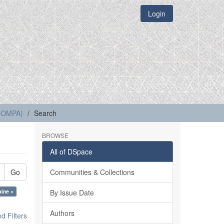
Login
(COMPA)
Search
BROWSE
All of DSpace
Go
Communities & Collections
aine ×
By Issue Date
Authors
 Filters