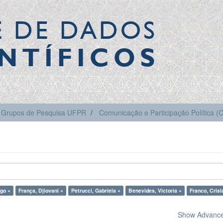
E DE DADOS
NTÍFICOS
Grupos de Pesquisa UFPR
Comunicação e Participação Política 
ago ×
França, Djiovani ×
Petrucci, Gabriela ×
Benevides, Victoria ×
Franco, Crisl
Show Advanced