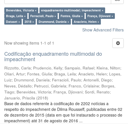
Benevides, Victoria ×
enquadramento multimodal; impeachment ×
Braga, Leila ×
Ferracioli, Paulo ×
Fontes, Giulia ×
França, Djiovani ×
Dataset ×
2018 ×
Drummond, Daniela ×
Anacleto, Helen ×
Show Advanced Filters
Now showing items 1-1 of 1
Codificação enquadramento multimodal do
impeachment
Rizzotto, Carla
;
Prudencio, Kelly
;
Sampaio, Rafael
;
Kleina, Nilton
;
Oliari, Artur
;
Fontes, Giulia
;
Braga, Leila
;
Anacleto, Helen
;
Lopes,
Luiz
;
Drummond, Daniela
;
Ferracioli, Paulo
;
Antonelli, Diego
;
Neves, Dédallo
;
Petrucci, Gabriela
;
Franco, Crislaine
;
Borges,
Tiago
;
Benevides, Victoria
;
França, Djiovani
;
Sordi, Renato
;
Januario, Priscila
(
2018
)
Base de dados referente à codificação de 2202 notícias a
respeito do impeachment de Dilma Rousseff, publicadas entre 02
de dezembro de 2015 (data em que foi instaurado o processo de
impeachment) até 31 de agosto de 2016 ...