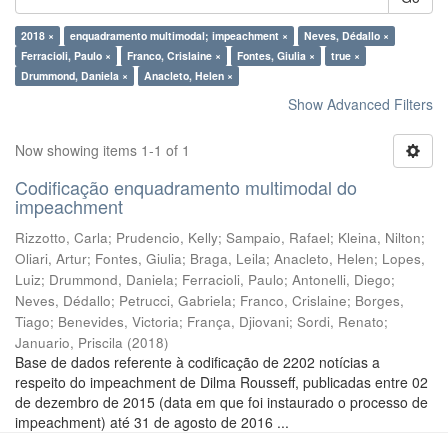
2018 ×
enquadramento multimodal; impeachment ×
Neves, Dédallo ×
Ferracioli, Paulo ×
Franco, Crislaine ×
Fontes, Giulia ×
true ×
Drummond, Daniela ×
Anacleto, Helen ×
Show Advanced Filters
Now showing items 1-1 of 1
Codificação enquadramento multimodal do
impeachment
Rizzotto, Carla
;
Prudencio, Kelly
;
Sampaio, Rafael
;
Kleina, Nilton
;
Oliari, Artur
;
Fontes, Giulia
;
Braga, Leila
;
Anacleto, Helen
;
Lopes,
Luiz
;
Drummond, Daniela
;
Ferracioli, Paulo
;
Antonelli, Diego
;
Neves, Dédallo
;
Petrucci, Gabriela
;
Franco, Crislaine
;
Borges,
Tiago
;
Benevides, Victoria
;
França, Djiovani
;
Sordi, Renato
;
Januario, Priscila
(
2018
)
Base de dados referente à codificação de 2202 notícias a
respeito do impeachment de Dilma Rousseff, publicadas entre 02
de dezembro de 2015 (data em que foi instaurado o processo de
impeachment) até 31 de agosto de 2016 ...