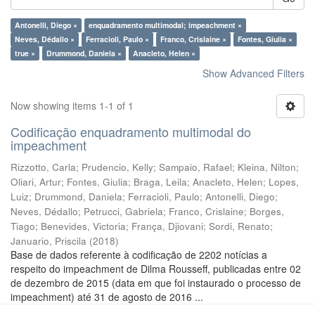
Antonelli, Diego ×
enquadramento multimodal; impeachment ×
Neves, Dédallo ×
Ferracioli, Paulo ×
Franco, Crislaine ×
Fontes, Giulia ×
true ×
Drummond, Daniela ×
Anacleto, Helen ×
Show Advanced Filters
Now showing items 1-1 of 1
Codificação enquadramento multimodal do
impeachment
Rizzotto, Carla
;
Prudencio, Kelly
;
Sampaio, Rafael
;
Kleina, Nilton
;
Oliari, Artur
;
Fontes, Giulia
;
Braga, Leila
;
Anacleto, Helen
;
Lopes,
Luiz
;
Drummond, Daniela
;
Ferracioli, Paulo
;
Antonelli, Diego
;
Neves, Dédallo
;
Petrucci, Gabriela
;
Franco, Crislaine
;
Borges,
Tiago
;
Benevides, Victoria
;
França, Djiovani
;
Sordi, Renato
;
Januario, Priscila
(
2018
)
Base de dados referente à codificação de 2202 notícias a
respeito do impeachment de Dilma Rousseff, publicadas entre 02
de dezembro de 2015 (data em que foi instaurado o processo de
impeachment) até 31 de agosto de 2016 ...