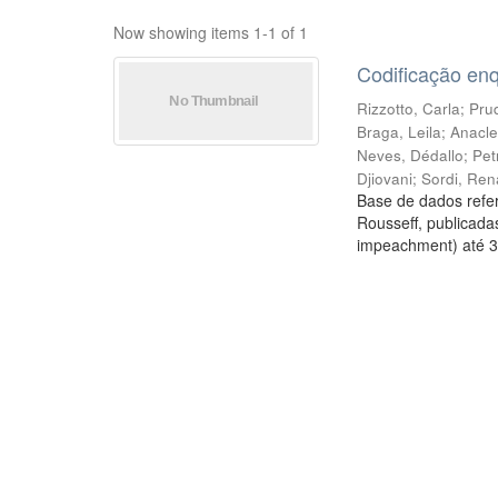
Now showing items 1-1 of 1
Codificação en
Rizzotto, Carla
;
Prud
Braga, Leila
;
Anacle
Neves, Dédallo
;
Pet
Djiovani
;
Sordi, Ren
Base de dados refer
Rousseff, publicada
impeachment) até 3