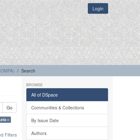
Login
(COMPA)
Search
BROWSE
All of DSpace
Go
Communities & Collections
eila ×
By Issue Date
Authors
 Filters