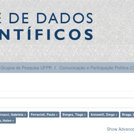
E DE DADOS
NTÍFICOS
Grupos de Pesquisa UFPR
Comunicação e Participação Política 
trucci, Gabriela ×
Ferracioli, Paulo ×
Borges, Tiago ×
Antonelli, Diego ×
Braga, L
, Helen ×
Show Advanced