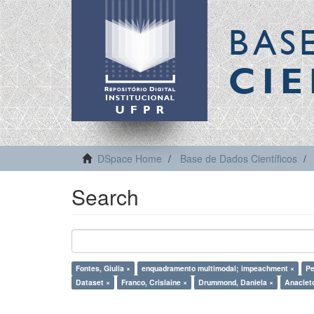
BAS
CIE
DSpace Home
Base de Dados Científicos
Search
Fontes, Giulia ×
enquadramento multimodal; impeachment ×
Pe
Dataset ×
Franco, Crislaine ×
Drummond, Daniela ×
Anacleto