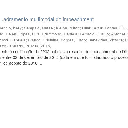
quadramento multimodal do impeachment
encio, Kelly
;
Sampaio, Rafael
;
Kleina, Nilton
;
Oliari, Artur
;
Fontes, Giul
to, Helen
;
Lopes, Luiz
;
Drummond, Daniela
;
Ferracioli, Paulo
;
Antonelli
rucci, Gabriela
;
Franco, Crislaine
;
Borges, Tiago
;
Benevides, Victoria
;
F
ato
;
Januario, Priscila
(
2018
)
ente à codificação de 2202 notícias a respeito do impeachment de Di
s entre 02 de dezembro de 2015 (data em que foi instaurado o proces
1 de agosto de 2016 ...