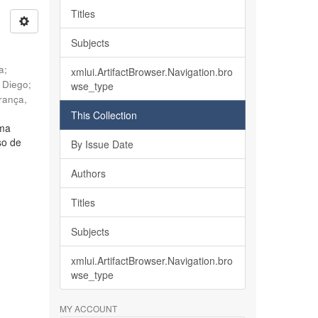
Titles
Subjects
ia
;
xmlui.ArtifactBrowser.Navigation.bro
, Diego
;
wse_type
rança,
This Collection
lma
so de
By Issue Date
Authors
Titles
Subjects
xmlui.ArtifactBrowser.Navigation.bro
wse_type
MY ACCOUNT