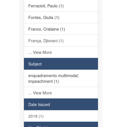
Ferracioli, Paulo (1)
Fontes, Giulia (1)
Franco, Crislaine (1)
França, Djiovani (1)
... View More
Subject
enquadramento multimodal;
impeachment (1)
... View More
Date Issued
2018 (1)