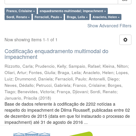
Franco, Crislaine ×
enquadramento multimodal; impeachment ×
Sordi, Renato ×
Ferracioli, Paulo ×
Braga, Leila ×
Anacleto, Helen ×
Show Advanced Filters
Now showing items 1-1 of 1
Codificação enquadramento multimodal do
impeachment
Rizzotto, Carla
;
Prudencio, Kelly
;
Sampaio, Rafael
;
Kleina, Nilton
;
Oliari, Artur
;
Fontes, Giulia
;
Braga, Leila
;
Anacleto, Helen
;
Lopes,
Luiz
;
Drummond, Daniela
;
Ferracioli, Paulo
;
Antonelli, Diego
;
Neves, Dédallo
;
Petrucci, Gabriela
;
Franco, Crislaine
;
Borges,
Tiago
;
Benevides, Victoria
;
França, Djiovani
;
Sordi, Renato
;
Januario, Priscila
(
2018
)
Base de dados referente à codificação de 2202 notícias a
respeito do impeachment de Dilma Rousseff, publicadas entre 02
de dezembro de 2015 (data em que foi instaurado o processo de
impeachment) até 31 de agosto de 2016 ...