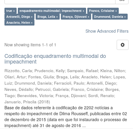
true ×
enquadramento multimodal; impeachment ×
Franco, Crislaine ×
Antonelli, Diego ×
Braga, Leila ×
França, Djiovani ×
Drummond, Daniela ×
Anacleto, Helen ×
Show Advanced Filters
Now showing items 1-1 of 1
Codificação enquadramento multimodal do
impeachment
Rizzotto, Carla
;
Prudencio, Kelly
;
Sampaio, Rafael
;
Kleina, Nilton
;
Oliari, Artur
;
Fontes, Giulia
;
Braga, Leila
;
Anacleto, Helen
;
Lopes,
Luiz
;
Drummond, Daniela
;
Ferracioli, Paulo
;
Antonelli, Diego
;
Neves, Dédallo
;
Petrucci, Gabriela
;
Franco, Crislaine
;
Borges,
Tiago
;
Benevides, Victoria
;
França, Djiovani
;
Sordi, Renato
;
Januario, Priscila
(
2018
)
Base de dados referente à codificação de 2202 notícias a
respeito do impeachment de Dilma Rousseff, publicadas entre 02
de dezembro de 2015 (data em que foi instaurado o processo de
impeachment) até 31 de agosto de 2016 ...