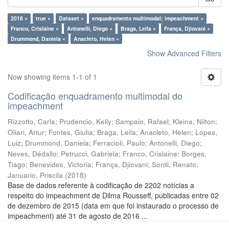
2018 ×
true ×
Dataset ×
enquadramento multimodal; impeachment ×
Franco, Crislaine ×
Antonelli, Diego ×
Braga, Leila ×
França, Djiovani ×
Drummond, Daniela ×
Anacleto, Helen ×
Show Advanced Filters
Now showing items 1-1 of 1
Codificação enquadramento multimodal do
impeachment
Rizzotto, Carla
;
Prudencio, Kelly
;
Sampaio, Rafael
;
Kleina, Nilton
;
Oliari, Artur
;
Fontes, Giulia
;
Braga, Leila
;
Anacleto, Helen
;
Lopes,
Luiz
;
Drummond, Daniela
;
Ferracioli, Paulo
;
Antonelli, Diego
;
Neves, Dédallo
;
Petrucci, Gabriela
;
Franco, Crislaine
;
Borges,
Tiago
;
Benevides, Victoria
;
França, Djiovani
;
Sordi, Renato
;
Januario, Priscila
(
2018
)
Base de dados referente à codificação de 2202 notícias a
respeito do impeachment de Dilma Rousseff, publicadas entre 02
de dezembro de 2015 (data em que foi instaurado o processo de
impeachment) até 31 de agosto de 2016 ...