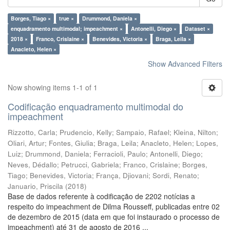
Borges, Tiago ×
true ×
Drummond, Daniela ×
enquadramento multimodal; impeachment ×
Antonelli, Diego ×
Dataset ×
2018 ×
Franco, Crislaine ×
Benevides, Victoria ×
Braga, Leila ×
Anacleto, Helen ×
Show Advanced Filters
Now showing items 1-1 of 1
Codificação enquadramento multimodal do
impeachment
Rizzotto, Carla
;
Prudencio, Kelly
;
Sampaio, Rafael
;
Kleina, Nilton
;
Oliari, Artur
;
Fontes, Giulia
;
Braga, Leila
;
Anacleto, Helen
;
Lopes,
Luiz
;
Drummond, Daniela
;
Ferracioli, Paulo
;
Antonelli, Diego
;
Neves, Dédallo
;
Petrucci, Gabriela
;
Franco, Crislaine
;
Borges,
Tiago
;
Benevides, Victoria
;
França, Djiovani
;
Sordi, Renato
;
Januario, Priscila
(
2018
)
Base de dados referente à codificação de 2202 notícias a
respeito do impeachment de Dilma Rousseff, publicadas entre 02
de dezembro de 2015 (data em que foi instaurado o processo de
impeachment) até 31 de agosto de 2016 ...