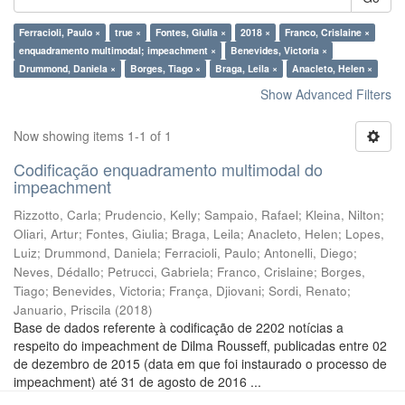
Ferracioli, Paulo ×
true ×
Fontes, Giulia ×
2018 ×
Franco, Crislaine ×
enquadramento multimodal; impeachment ×
Benevides, Victoria ×
Drummond, Daniela ×
Borges, Tiago ×
Braga, Leila ×
Anacleto, Helen ×
Show Advanced Filters
Now showing items 1-1 of 1
Codificação enquadramento multimodal do
impeachment
Rizzotto, Carla
;
Prudencio, Kelly
;
Sampaio, Rafael
;
Kleina, Nilton
;
Oliari, Artur
;
Fontes, Giulia
;
Braga, Leila
;
Anacleto, Helen
;
Lopes,
Luiz
;
Drummond, Daniela
;
Ferracioli, Paulo
;
Antonelli, Diego
;
Neves, Dédallo
;
Petrucci, Gabriela
;
Franco, Crislaine
;
Borges,
Tiago
;
Benevides, Victoria
;
França, Djiovani
;
Sordi, Renato
;
Januario, Priscila
(
2018
)
Base de dados referente à codificação de 2202 notícias a
respeito do impeachment de Dilma Rousseff, publicadas entre 02
de dezembro de 2015 (data em que foi instaurado o processo de
impeachment) até 31 de agosto de 2016 ...