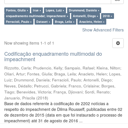
Fontes, Giulia ×
true ×
Lopes, Luiz ×
Drummond, Daniela ×
enquadramento multimodal; impeachment ×
Antonelli, Diego ×
2018 ×
Ferracioli, Paulo ×
Dataset ×
Braga, Leila ×
Anacleto, Helen ×
Show Advanced Filters
Now showing items 1-1 of 1
Codificação enquadramento multimodal do
impeachment
Rizzotto, Carla
;
Prudencio, Kelly
;
Sampaio, Rafael
;
Kleina, Nilton
;
Oliari, Artur
;
Fontes, Giulia
;
Braga, Leila
;
Anacleto, Helen
;
Lopes,
Luiz
;
Drummond, Daniela
;
Ferracioli, Paulo
;
Antonelli, Diego
;
Neves, Dédallo
;
Petrucci, Gabriela
;
Franco, Crislaine
;
Borges,
Tiago
;
Benevides, Victoria
;
França, Djiovani
;
Sordi, Renato
;
Januario, Priscila
(
2018
)
Base de dados referente à codificação de 2202 notícias a
respeito do impeachment de Dilma Rousseff, publicadas entre 02
de dezembro de 2015 (data em que foi instaurado o processo de
impeachment) até 31 de agosto de 2016 ...