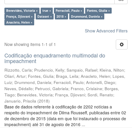
Benevides, Victoria ×
true ×
Ferracioli, Paulo ×
Fontes, Giulia ×
França, Djiovani ×
Dataset ×
2018 ×
Drummond, Daniela ×
Anacleto, Helen ×
Show Advanced Filters
Now showing items 1-1 of 1
Codificação enquadramento multimodal do
impeachment
Rizzotto, Carla
;
Prudencio, Kelly
;
Sampaio, Rafael
;
Kleina, Nilton
;
Oliari, Artur
;
Fontes, Giulia
;
Braga, Leila
;
Anacleto, Helen
;
Lopes,
Luiz
;
Drummond, Daniela
;
Ferracioli, Paulo
;
Antonelli, Diego
;
Neves, Dédallo
;
Petrucci, Gabriela
;
Franco, Crislaine
;
Borges,
Tiago
;
Benevides, Victoria
;
França, Djiovani
;
Sordi, Renato
;
Januario, Priscila
(
2018
)
Base de dados referente à codificação de 2202 notícias a
respeito do impeachment de Dilma Rousseff, publicadas entre 02
de dezembro de 2015 (data em que foi instaurado o processo de
impeachment) até 31 de agosto de 2016 ...