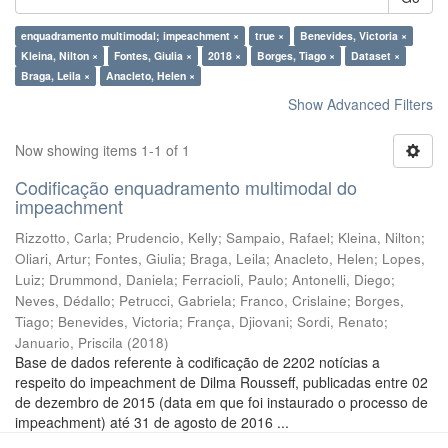
enquadramento multimodal; impeachment ×
true ×
Benevides, Victoria ×
Kleina, Nilton ×
Fontes, Giulia ×
2018 ×
Borges, Tiago ×
Dataset ×
Braga, Leila ×
Anacleto, Helen ×
Show Advanced Filters
Now showing items 1-1 of 1
Codificação enquadramento multimodal do
impeachment
Rizzotto, Carla
;
Prudencio, Kelly
;
Sampaio, Rafael
;
Kleina, Nilton
;
Oliari, Artur
;
Fontes, Giulia
;
Braga, Leila
;
Anacleto, Helen
;
Lopes,
Luiz
;
Drummond, Daniela
;
Ferracioli, Paulo
;
Antonelli, Diego
;
Neves, Dédallo
;
Petrucci, Gabriela
;
Franco, Crislaine
;
Borges,
Tiago
;
Benevides, Victoria
;
França, Djiovani
;
Sordi, Renato
;
Januario, Priscila
(
2018
)
Base de dados referente à codificação de 2202 notícias a
respeito do impeachment de Dilma Rousseff, publicadas entre 02
de dezembro de 2015 (data em que foi instaurado o processo de
impeachment) até 31 de agosto de 2016 ...