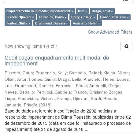
enquadramento multimodal; impeachment ×
true ×
Braga, Leila ×
França, Djiovani ×
Ferracioli, Paulo ×
Borges, Tiago ×
Franco, Crislaine ×
Fontes, Giulia ×
Drummond, Daniela ×
Anacleto, Helen ×
Show Advanced Filters
Now showing items 1-1 of 1
Codificação enquadramento multimodal do
impeachment
Rizzotto, Carla
;
Prudencio, Kelly
;
Sampaio, Rafael
;
Kleina, Nilton
;
Oliari, Artur
;
Fontes, Giulia
;
Braga, Leila
;
Anacleto, Helen
;
Lopes,
Luiz
;
Drummond, Daniela
;
Ferracioli, Paulo
;
Antonelli, Diego
;
Neves, Dédallo
;
Petrucci, Gabriela
;
Franco, Crislaine
;
Borges,
Tiago
;
Benevides, Victoria
;
França, Djiovani
;
Sordi, Renato
;
Januario, Priscila
(
2018
)
Base de dados referente à codificação de 2202 notícias a
respeito do impeachment de Dilma Rousseff, publicadas entre 02
de dezembro de 2015 (data em que foi instaurado o processo de
impeachment) até 31 de agosto de 2016 ...