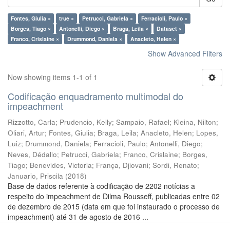
Fontes, Giulia ×
true ×
Petrucci, Gabriela ×
Ferracioli, Paulo ×
Borges, Tiago ×
Antonelli, Diego ×
Braga, Leila ×
Dataset ×
Franco, Crislaine ×
Drummond, Daniela ×
Anacleto, Helen ×
Show Advanced Filters
Now showing items 1-1 of 1
Codificação enquadramento multimodal do
impeachment
Rizzotto, Carla
;
Prudencio, Kelly
;
Sampaio, Rafael
;
Kleina, Nilton
;
Oliari, Artur
;
Fontes, Giulia
;
Braga, Leila
;
Anacleto, Helen
;
Lopes,
Luiz
;
Drummond, Daniela
;
Ferracioli, Paulo
;
Antonelli, Diego
;
Neves, Dédallo
;
Petrucci, Gabriela
;
Franco, Crislaine
;
Borges,
Tiago
;
Benevides, Victoria
;
França, Djiovani
;
Sordi, Renato
;
Januario, Priscila
(
2018
)
Base de dados referente à codificação de 2202 notícias a
respeito do impeachment de Dilma Rousseff, publicadas entre 02
de dezembro de 2015 (data em que foi instaurado o processo de
impeachment) até 31 de agosto de 2016 ...