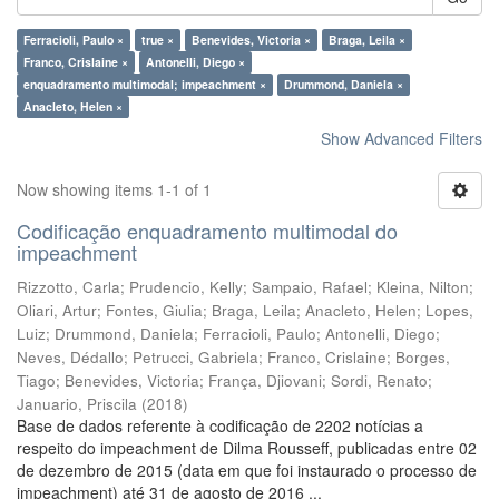
Ferracioli, Paulo ×
true ×
Benevides, Victoria ×
Braga, Leila ×
Franco, Crislaine ×
Antonelli, Diego ×
enquadramento multimodal; impeachment ×
Drummond, Daniela ×
Anacleto, Helen ×
Show Advanced Filters
Now showing items 1-1 of 1
Codificação enquadramento multimodal do
impeachment
Rizzotto, Carla
;
Prudencio, Kelly
;
Sampaio, Rafael
;
Kleina, Nilton
;
Oliari, Artur
;
Fontes, Giulia
;
Braga, Leila
;
Anacleto, Helen
;
Lopes,
Luiz
;
Drummond, Daniela
;
Ferracioli, Paulo
;
Antonelli, Diego
;
Neves, Dédallo
;
Petrucci, Gabriela
;
Franco, Crislaine
;
Borges,
Tiago
;
Benevides, Victoria
;
França, Djiovani
;
Sordi, Renato
;
Januario, Priscila
(
2018
)
Base de dados referente à codificação de 2202 notícias a
respeito do impeachment de Dilma Rousseff, publicadas entre 02
de dezembro de 2015 (data em que foi instaurado o processo de
impeachment) até 31 de agosto de 2016 ...