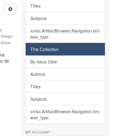
Titles
Subjects
ia
;
xmlui.ArtifactBrowser.Navigation.bro
, Diego
;
wse_type
rança,
This Collection
lma
so de
By Issue Date
Authors
Titles
Subjects
xmlui.ArtifactBrowser.Navigation.bro
wse_type
MY ACCOUNT