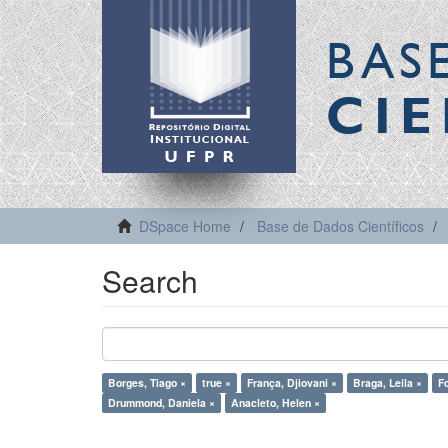
BAS
CIE
DSpace Home
Base de Dados Científicos
Search
Borges, Tiago ×
true ×
França, Djiovani ×
Braga, Leila ×
Fo
Drummond, Daniela ×
Anacleto, Helen ×