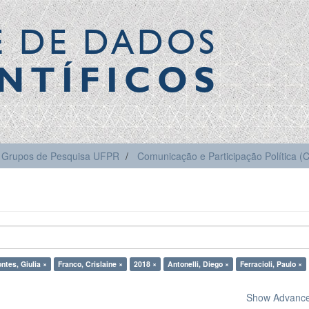
E DE DADOS
NTÍFICOS
Grupos de Pesquisa UFPR
Comunicação e Participação Política 
ntes, Giulia ×
Franco, Crislaine ×
2018 ×
Antonelli, Diego ×
Ferracioli, Paulo ×
Show Advanced