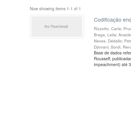
Now showing items 1-1 of 1
Codificação en
Rizzotto, Carla
;
Prud
Braga, Leila
;
Anacle
Neves, Dédallo
;
Pet
Djiovani
;
Sordi, Ren
Base de dados refer
Rousseff, publicada
impeachment) até 3