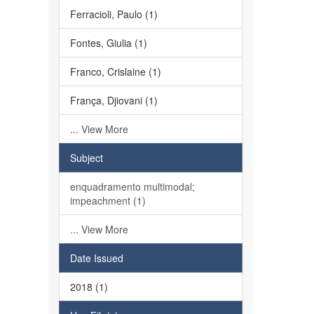
Ferracioli, Paulo (1)
Fontes, Giulia (1)
Franco, Crislaine (1)
França, Djiovani (1)
... View More
Subject
enquadramento multimodal;
impeachment (1)
... View More
Date Issued
2018 (1)