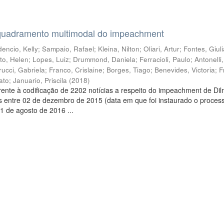
quadramento multimodal do impeachment
encio, Kelly
;
Sampaio, Rafael
;
Kleina, Nilton
;
Oliari, Artur
;
Fontes, Giul
to, Helen
;
Lopes, Luiz
;
Drummond, Daniela
;
Ferracioli, Paulo
;
Antonelli
rucci, Gabriela
;
Franco, Crislaine
;
Borges, Tiago
;
Benevides, Victoria
;
F
ato
;
Januario, Priscila
(
2018
)
ente à codificação de 2202 notícias a respeito do impeachment de Di
s entre 02 de dezembro de 2015 (data em que foi instaurado o proces
1 de agosto de 2016 ...