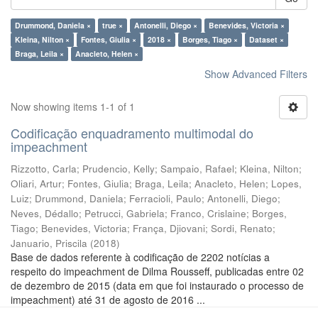
Drummond, Daniela ×
true ×
Antonelli, Diego ×
Benevides, Victoria ×
Kleina, Nilton ×
Fontes, Giulia ×
2018 ×
Borges, Tiago ×
Dataset ×
Braga, Leila ×
Anacleto, Helen ×
Show Advanced Filters
Now showing items 1-1 of 1
Codificação enquadramento multimodal do
impeachment
Rizzotto, Carla
;
Prudencio, Kelly
;
Sampaio, Rafael
;
Kleina, Nilton
;
Oliari, Artur
;
Fontes, Giulia
;
Braga, Leila
;
Anacleto, Helen
;
Lopes,
Luiz
;
Drummond, Daniela
;
Ferracioli, Paulo
;
Antonelli, Diego
;
Neves, Dédallo
;
Petrucci, Gabriela
;
Franco, Crislaine
;
Borges,
Tiago
;
Benevides, Victoria
;
França, Djiovani
;
Sordi, Renato
;
Januario, Priscila
(
2018
)
Base de dados referente à codificação de 2202 notícias a
respeito do impeachment de Dilma Rousseff, publicadas entre 02
de dezembro de 2015 (data em que foi instaurado o processo de
impeachment) até 31 de agosto de 2016 ...