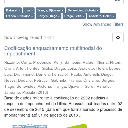
Dataset ×
true ×
França, Djiovani ×
Benevides, Victoria ×
Franco, Crislaine ×
Borges, Tiago ×
Braga, Leila ×
Anacleto, Helen ×
Show Advanced Filters
Now showing items 1-1 of 1
Codificação enquadramento multimodal do
impeachment
Rizzotto, Carla
;
Prudencio, Kelly
;
Sampaio, Rafael
;
Kleina, Nilton
;
Oliari, Artur
;
Fontes, Giulia
;
Braga, Leila
;
Anacleto, Helen
;
Lopes,
Luiz
;
Drummond, Daniela
;
Ferracioli, Paulo
;
Antonelli, Diego
;
Neves, Dédallo
;
Petrucci, Gabriela
;
Franco, Crislaine
;
Borges,
Tiago
;
Benevides, Victoria
;
França, Djiovani
;
Sordi, Renato
;
Januario, Priscila
(
2018
)
Base de dados referente à codificação de 2202 notícias a
respeito do impeachment de Dilma Rousseff, publicadas entre 02
de dezembro de 2015 (data em que foi instaurado o processo de
impeachment) até 31 de agosto de 2016 ...