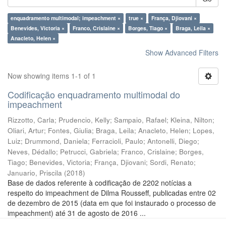
enquadramento multimodal; impeachment ×
true ×
França, Djiovani ×
Benevides, Victoria ×
Franco, Crislaine ×
Borges, Tiago ×
Braga, Leila ×
Anacleto, Helen ×
Show Advanced Filters
Now showing items 1-1 of 1
Codificação enquadramento multimodal do
impeachment
Rizzotto, Carla
;
Prudencio, Kelly
;
Sampaio, Rafael
;
Kleina, Nilton
;
Oliari, Artur
;
Fontes, Giulia
;
Braga, Leila
;
Anacleto, Helen
;
Lopes,
Luiz
;
Drummond, Daniela
;
Ferracioli, Paulo
;
Antonelli, Diego
;
Neves, Dédallo
;
Petrucci, Gabriela
;
Franco, Crislaine
;
Borges,
Tiago
;
Benevides, Victoria
;
França, Djiovani
;
Sordi, Renato
;
Januario, Priscila
(
2018
)
Base de dados referente à codificação de 2202 notícias a
respeito do impeachment de Dilma Rousseff, publicadas entre 02
de dezembro de 2015 (data em que foi instaurado o processo de
impeachment) até 31 de agosto de 2016 ...