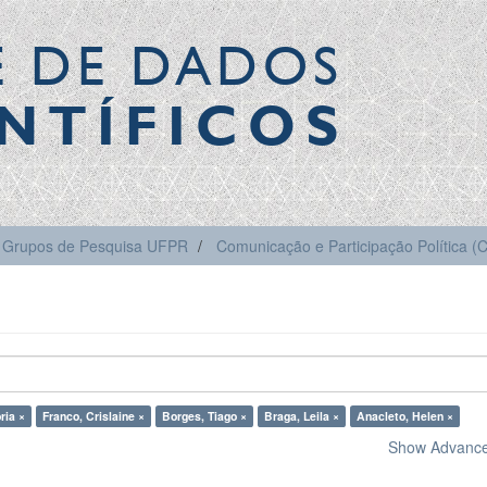
E DE DADOS
NTÍFICOS
Grupos de Pesquisa UFPR
Comunicação e Participação Política 
ria ×
Franco, Crislaine ×
Borges, Tiago ×
Braga, Leila ×
Anacleto, Helen ×
Show Advanced