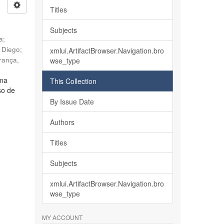
Titles
Subjects
ia
;
, Diego
;
xmlui.ArtifactBrowser.Navigation.bro
rança,
wse_type
lma
This Collection
so de
By Issue Date
Authors
Titles
Subjects
xmlui.ArtifactBrowser.Navigation.bro
wse_type
MY ACCOUNT