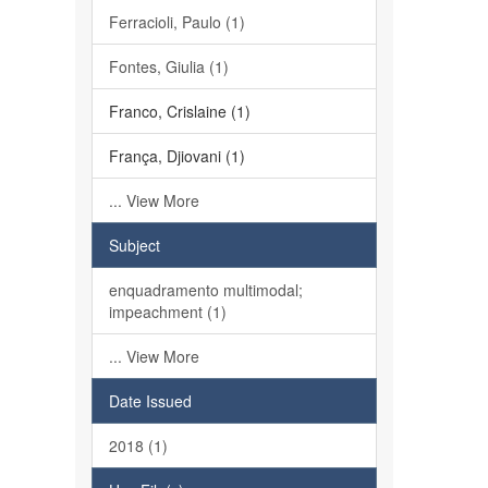
Ferracioli, Paulo (1)
Fontes, Giulia (1)
Franco, Crislaine (1)
França, Djiovani (1)
... View More
Subject
enquadramento multimodal;
impeachment (1)
... View More
Date Issued
2018 (1)