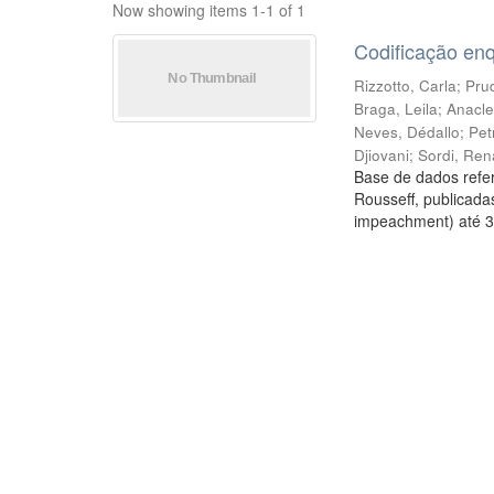
Now showing items 1-1 of 1
Codificação en
Rizzotto, Carla
;
Prud
Braga, Leila
;
Anacle
Neves, Dédallo
;
Pet
Djiovani
;
Sordi, Ren
Base de dados refer
Rousseff, publicada
impeachment) até 3