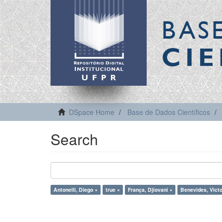
BAS
CIE
DSpace Home
Base de Dados Científicos
Search
Antonelli, Diego ×
true ×
França, Djiovani ×
Benevides, Victo