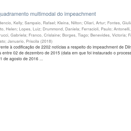
quadramento multimodal do impeachment
encio, Kelly
;
Sampaio, Rafael
;
Kleina, Nilton
;
Oliari, Artur
;
Fontes, Giul
to, Helen
;
Lopes, Luiz
;
Drummond, Daniela
;
Ferracioli, Paulo
;
Antonelli
rucci, Gabriela
;
Franco, Crislaine
;
Borges, Tiago
;
Benevides, Victoria
;
F
ato
;
Januario, Priscila
(
2018
)
ente à codificação de 2202 notícias a respeito do impeachment de Di
s entre 02 de dezembro de 2015 (data em que foi instaurado o proces
1 de agosto de 2016 ...