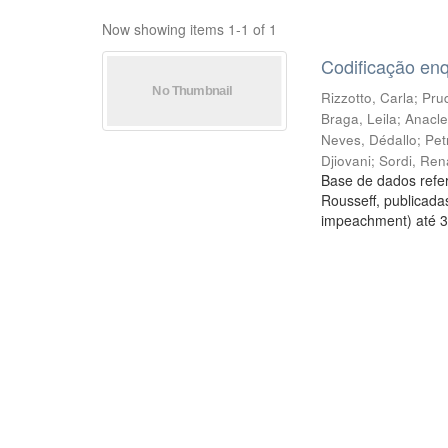
Now showing items 1-1 of 1
Codificação en
Rizzotto, Carla
;
Prud
Braga, Leila
;
Anacle
Neves, Dédallo
;
Pet
Djiovani
;
Sordi, Ren
Base de dados refer
Rousseff, publicada
impeachment) até 3