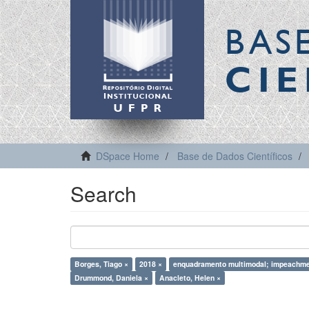
BAS
CIE
DSpace Home
Base de Dados Científicos
Search
Borges, Tiago ×
2018 ×
enquadramento multimodal; impeachme
Drummond, Daniela ×
Anacleto, Helen ×