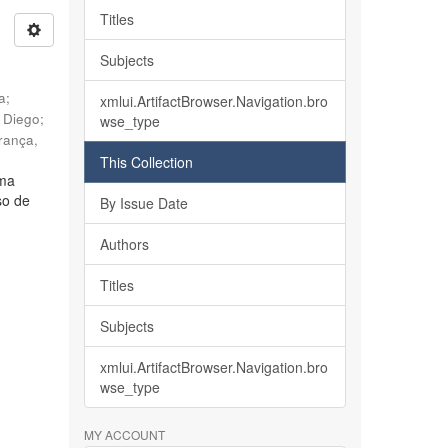
Titles
Subjects
ia
;
xmlui.ArtifactBrowser.Navigation.bro
, Diego
;
wse_type
rança,
This Collection
lma
so de
By Issue Date
Authors
Titles
Subjects
xmlui.ArtifactBrowser.Navigation.bro
wse_type
MY ACCOUNT