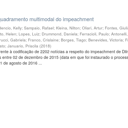
quadramento multimodal do impeachment
encio, Kelly
;
Sampaio, Rafael
;
Kleina, Nilton
;
Oliari, Artur
;
Fontes, Giul
to, Helen
;
Lopes, Luiz
;
Drummond, Daniela
;
Ferracioli, Paulo
;
Antonelli
rucci, Gabriela
;
Franco, Crislaine
;
Borges, Tiago
;
Benevides, Victoria
;
F
ato
;
Januario, Priscila
(
2018
)
ente à codificação de 2202 notícias a respeito do impeachment de Di
s entre 02 de dezembro de 2015 (data em que foi instaurado o proces
1 de agosto de 2016 ...