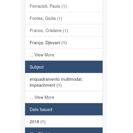
Ferracioli, Paulo (1)
Fontes, Giulia (1)
Franco, Crislaine (1)
França, Djiovani (1)
... View More
Subject
enquadramento multimodal;
impeachment (1)
... View More
Date Issued
2018 (1)