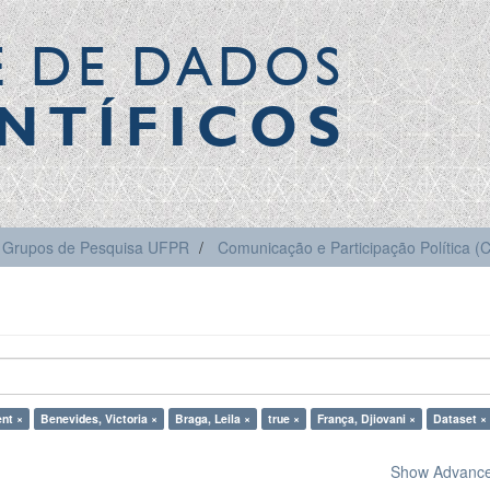
E DE DADOS
NTÍFICOS
Grupos de Pesquisa UFPR
Comunicação e Participação Política 
nt ×
Benevides, Victoria ×
Braga, Leila ×
true ×
França, Djiovani ×
Dataset ×
Show Advanced