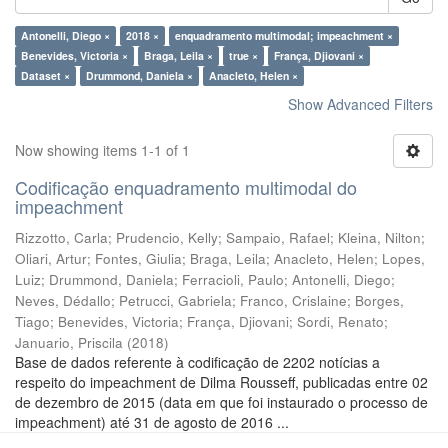
Antonelli, Diego ×
2018 ×
enquadramento multimodal; impeachment ×
Benevides, Victoria ×
Braga, Leila ×
true ×
França, Djiovani ×
Dataset ×
Drummond, Daniela ×
Anacleto, Helen ×
Show Advanced Filters
Now showing items 1-1 of 1
Codificação enquadramento multimodal do
impeachment
Rizzotto, Carla
;
Prudencio, Kelly
;
Sampaio, Rafael
;
Kleina, Nilton
;
Oliari, Artur
;
Fontes, Giulia
;
Braga, Leila
;
Anacleto, Helen
;
Lopes,
Luiz
;
Drummond, Daniela
;
Ferracioli, Paulo
;
Antonelli, Diego
;
Neves, Dédallo
;
Petrucci, Gabriela
;
Franco, Crislaine
;
Borges,
Tiago
;
Benevides, Victoria
;
França, Djiovani
;
Sordi, Renato
;
Januario, Priscila
(
2018
)
Base de dados referente à codificação de 2202 notícias a
respeito do impeachment de Dilma Rousseff, publicadas entre 02
de dezembro de 2015 (data em que foi instaurado o processo de
impeachment) até 31 de agosto de 2016 ...