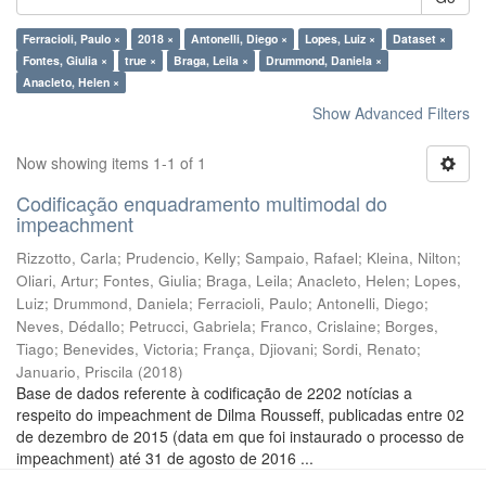
Ferracioli, Paulo ×
2018 ×
Antonelli, Diego ×
Lopes, Luiz ×
Dataset ×
Fontes, Giulia ×
true ×
Braga, Leila ×
Drummond, Daniela ×
Anacleto, Helen ×
Show Advanced Filters
Now showing items 1-1 of 1
Codificação enquadramento multimodal do
impeachment
Rizzotto, Carla
;
Prudencio, Kelly
;
Sampaio, Rafael
;
Kleina, Nilton
;
Oliari, Artur
;
Fontes, Giulia
;
Braga, Leila
;
Anacleto, Helen
;
Lopes,
Luiz
;
Drummond, Daniela
;
Ferracioli, Paulo
;
Antonelli, Diego
;
Neves, Dédallo
;
Petrucci, Gabriela
;
Franco, Crislaine
;
Borges,
Tiago
;
Benevides, Victoria
;
França, Djiovani
;
Sordi, Renato
;
Januario, Priscila
(
2018
)
Base de dados referente à codificação de 2202 notícias a
respeito do impeachment de Dilma Rousseff, publicadas entre 02
de dezembro de 2015 (data em que foi instaurado o processo de
impeachment) até 31 de agosto de 2016 ...