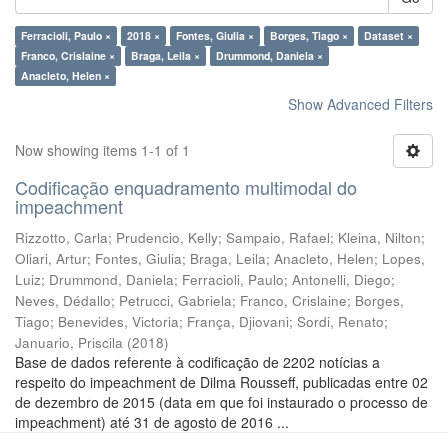
Ferracioli, Paulo ×
2018 ×
Fontes, Giulia ×
Borges, Tiago ×
Dataset ×
Franco, Crislaine ×
Braga, Leila ×
Drummond, Daniela ×
Anacleto, Helen ×
Show Advanced Filters
Now showing items 1-1 of 1
Codificação enquadramento multimodal do
impeachment
Rizzotto, Carla
;
Prudencio, Kelly
;
Sampaio, Rafael
;
Kleina, Nilton
;
Oliari, Artur
;
Fontes, Giulia
;
Braga, Leila
;
Anacleto, Helen
;
Lopes,
Luiz
;
Drummond, Daniela
;
Ferracioli, Paulo
;
Antonelli, Diego
;
Neves, Dédallo
;
Petrucci, Gabriela
;
Franco, Crislaine
;
Borges,
Tiago
;
Benevides, Victoria
;
França, Djiovani
;
Sordi, Renato
;
Januario, Priscila
(
2018
)
Base de dados referente à codificação de 2202 notícias a
respeito do impeachment de Dilma Rousseff, publicadas entre 02
de dezembro de 2015 (data em que foi instaurado o processo de
impeachment) até 31 de agosto de 2016 ...