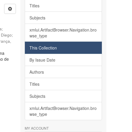
Titles
Subjects
ia
;
xmlui.ArtifactBrowser.Navigation.bro
, Diego
;
wse_type
rança,
This Collection
lma
so de
By Issue Date
Authors
Titles
Subjects
xmlui.ArtifactBrowser.Navigation.bro
wse_type
MY ACCOUNT