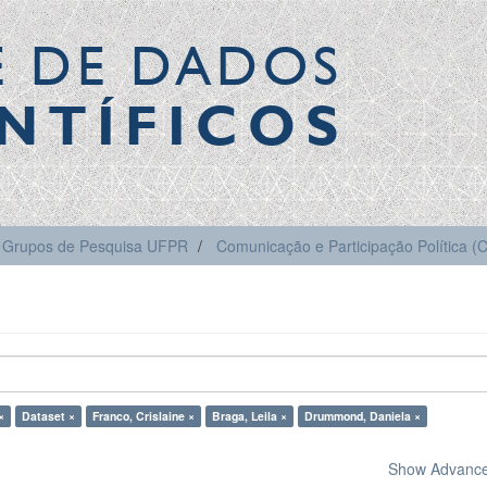
E DE DADOS
NTÍFICOS
Grupos de Pesquisa UFPR
Comunicação e Participação Política 
×
Dataset ×
Franco, Crislaine ×
Braga, Leila ×
Drummond, Daniela ×
Show Advanced