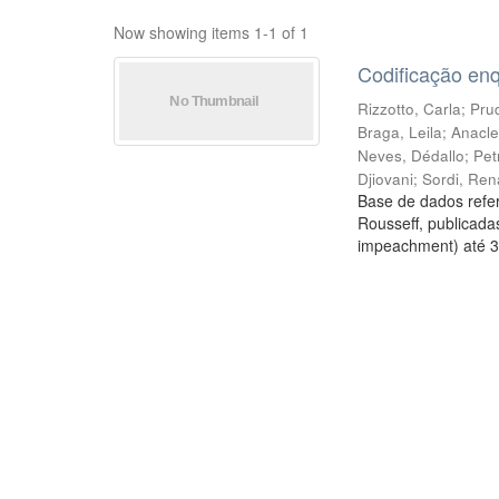
Now showing items 1-1 of 1
Codificação en
Rizzotto, Carla
;
Prud
Braga, Leila
;
Anacle
Neves, Dédallo
;
Pet
Djiovani
;
Sordi, Ren
Base de dados refer
Rousseff, publicada
impeachment) até 3