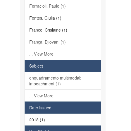
Ferracioli, Paulo (1)
Fontes, Giulia (1)
Franco, Crislaine (1)
França, Djiovani (1)
... View More
Subject
enquadramento multimodal;
impeachment (1)
... View More
Date Issued
2018 (1)