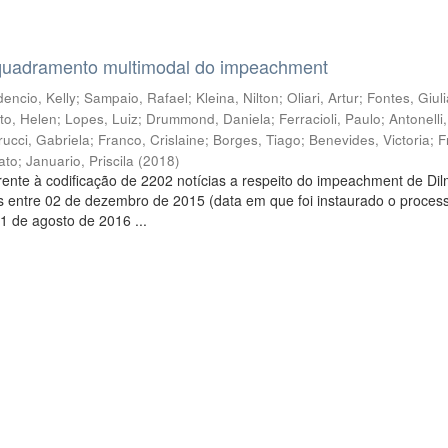
quadramento multimodal do impeachment
encio, Kelly
;
Sampaio, Rafael
;
Kleina, Nilton
;
Oliari, Artur
;
Fontes, Giul
to, Helen
;
Lopes, Luiz
;
Drummond, Daniela
;
Ferracioli, Paulo
;
Antonelli
rucci, Gabriela
;
Franco, Crislaine
;
Borges, Tiago
;
Benevides, Victoria
;
F
ato
;
Januario, Priscila
(
2018
)
ente à codificação de 2202 notícias a respeito do impeachment de Di
s entre 02 de dezembro de 2015 (data em que foi instaurado o proces
1 de agosto de 2016 ...