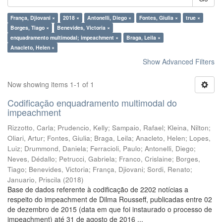
França, Djiovani ×
2018 ×
Antonelli, Diego ×
Fontes, Giulia ×
true ×
Borges, Tiago ×
Benevides, Victoria ×
enquadramento multimodal; impeachment ×
Braga, Leila ×
Anacleto, Helen ×
Show Advanced Filters
Now showing items 1-1 of 1
Codificação enquadramento multimodal do
impeachment
Rizzotto, Carla
;
Prudencio, Kelly
;
Sampaio, Rafael
;
Kleina, Nilton
;
Oliari, Artur
;
Fontes, Giulia
;
Braga, Leila
;
Anacleto, Helen
;
Lopes,
Luiz
;
Drummond, Daniela
;
Ferracioli, Paulo
;
Antonelli, Diego
;
Neves, Dédallo
;
Petrucci, Gabriela
;
Franco, Crislaine
;
Borges,
Tiago
;
Benevides, Victoria
;
França, Djiovani
;
Sordi, Renato
;
Januario, Priscila
(
2018
)
Base de dados referente à codificação de 2202 notícias a
respeito do impeachment de Dilma Rousseff, publicadas entre 02
de dezembro de 2015 (data em que foi instaurado o processo de
impeachment) até 31 de agosto de 2016 ...