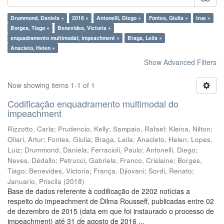
Drummond, Daniela ×
2018 ×
Antonelli, Diego ×
Fontes, Giulia ×
true ×
Borges, Tiago ×
Benevides, Victoria ×
enquadramento multimodal; impeachment ×
Braga, Leila ×
Anacleto, Helen ×
Show Advanced Filters
Now showing items 1-1 of 1
Codificação enquadramento multimodal do
impeachment
Rizzotto, Carla
;
Prudencio, Kelly
;
Sampaio, Rafael
;
Kleina, Nilton
;
Oliari, Artur
;
Fontes, Giulia
;
Braga, Leila
;
Anacleto, Helen
;
Lopes,
Luiz
;
Drummond, Daniela
;
Ferracioli, Paulo
;
Antonelli, Diego
;
Neves, Dédallo
;
Petrucci, Gabriela
;
Franco, Crislaine
;
Borges,
Tiago
;
Benevides, Victoria
;
França, Djiovani
;
Sordi, Renato
;
Januario, Priscila
(
2018
)
Base de dados referente à codificação de 2202 notícias a
respeito do impeachment de Dilma Rousseff, publicadas entre 02
de dezembro de 2015 (data em que foi instaurado o processo de
impeachment) até 31 de agosto de 2016 ...