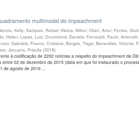
quadramento multimodal do impeachment
encio, Kelly
;
Sampaio, Rafael
;
Kleina, Nilton
;
Oliari, Artur
;
Fontes, Giul
to, Helen
;
Lopes, Luiz
;
Drummond, Daniela
;
Ferracioli, Paulo
;
Antonelli
rucci, Gabriela
;
Franco, Crislaine
;
Borges, Tiago
;
Benevides, Victoria
;
F
ato
;
Januario, Priscila
(
2018
)
ente à codificação de 2202 notícias a respeito do impeachment de Di
s entre 02 de dezembro de 2015 (data em que foi instaurado o proces
1 de agosto de 2016 ...