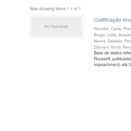
Now showing items 1-1 of 1
Codificação en
Rizzotto, Carla
;
Prud
Braga, Leila
;
Anacle
Neves, Dédallo
;
Pet
Djiovani
;
Sordi, Ren
Base de dados refer
Rousseff, publicada
impeachment) até 3