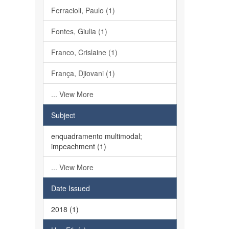
Ferracioli, Paulo (1)
Fontes, Giulia (1)
Franco, Crislaine (1)
França, Djiovani (1)
... View More
Subject
enquadramento multimodal;
impeachment (1)
... View More
Date Issued
2018 (1)