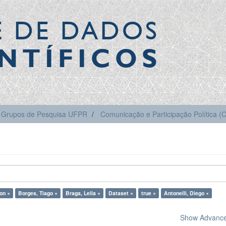
E DE DADOS
NTÍFICOS
Grupos de Pesquisa UFPR
Comunicação e Participação Política 
ton ×
Borges, Tiago ×
Braga, Leila ×
Dataset ×
true ×
Antonelli, Diego ×
Show Advanced