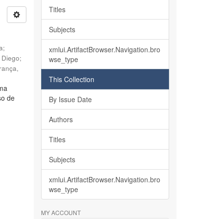
Titles
Subjects
ia
;
xmlui.ArtifactBrowser.Navigation.bro
, Diego
;
wse_type
rança,
This Collection
lma
so de
By Issue Date
Authors
Titles
Subjects
xmlui.ArtifactBrowser.Navigation.bro
wse_type
MY ACCOUNT