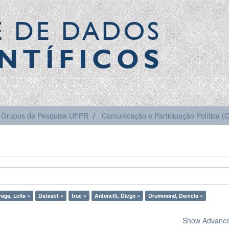
E DE DADOS
NTÍFICOS
Grupos de Pesquisa UFPR
Comunicação e Participação Política 
aga, Leila ×
Dataset ×
true ×
Antonelli, Diego ×
Drummond, Daniela ×
Show Advanced