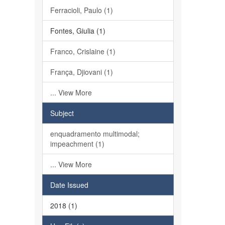
Ferracioli, Paulo (1)
Fontes, Giulia (1)
Franco, Crislaine (1)
França, Djiovani (1)
... View More
Subject
enquadramento multimodal;
impeachment (1)
... View More
Date Issued
2018 (1)