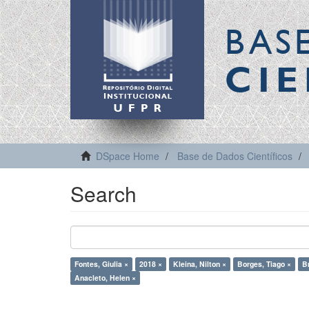
BAS
CIE
DSpace Home
Base de Dados Científicos
Search
Fontes, Giulia ×
2018 ×
Kleina, Nilton ×
Borges, Tiago ×
Br
Anacleto, Helen ×