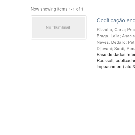
Now showing items 1-1 of 1
Codificação en
Rizzotto, Carla
;
Prud
Braga, Leila
;
Anacle
Neves, Dédallo
;
Pet
Djiovani
;
Sordi, Ren
Base de dados refer
Rousseff, publicada
impeachment) até 3