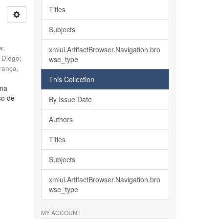
Titles
Subjects
ia
;
xmlui.ArtifactBrowser.Navigation.bro
, Diego
;
wse_type
rança,
This Collection
lma
so de
By Issue Date
Authors
Titles
Subjects
xmlui.ArtifactBrowser.Navigation.bro
wse_type
MY ACCOUNT