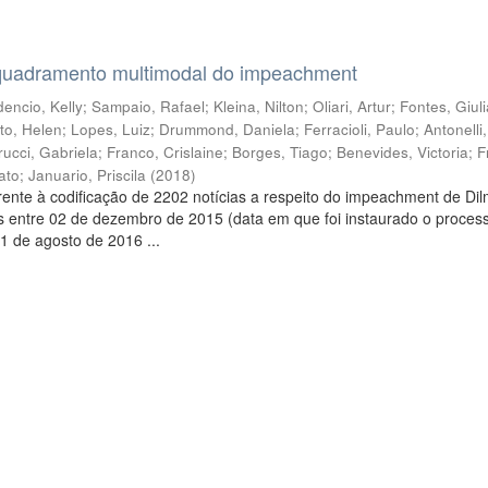
quadramento multimodal do impeachment
encio, Kelly
;
Sampaio, Rafael
;
Kleina, Nilton
;
Oliari, Artur
;
Fontes, Giul
to, Helen
;
Lopes, Luiz
;
Drummond, Daniela
;
Ferracioli, Paulo
;
Antonelli
rucci, Gabriela
;
Franco, Crislaine
;
Borges, Tiago
;
Benevides, Victoria
;
F
ato
;
Januario, Priscila
(
2018
)
ente à codificação de 2202 notícias a respeito do impeachment de Di
s entre 02 de dezembro de 2015 (data em que foi instaurado o proces
1 de agosto de 2016 ...