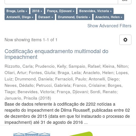
Braga, Leila ×
2018 ×
França, Djiovani ×
Benevides, Victoria ×
Antonelli, Diego ×
Dataset ×
Drummond, Daniela ×
Anacleto, Helen ×
Show Advanced Filters
Now showing items 1-1 of 1
Codificação enquadramento multimodal do
impeachment
Rizzotto, Carla
;
Prudencio, Kelly
;
Sampaio, Rafael
;
Kleina, Nilton
;
Oliari, Artur
;
Fontes, Giulia
;
Braga, Leila
;
Anacleto, Helen
;
Lopes,
Luiz
;
Drummond, Daniela
;
Ferracioli, Paulo
;
Antonelli, Diego
;
Neves, Dédallo
;
Petrucci, Gabriela
;
Franco, Crislaine
;
Borges,
Tiago
;
Benevides, Victoria
;
França, Djiovani
;
Sordi, Renato
;
Januario, Priscila
(
2018
)
Base de dados referente à codificação de 2202 notícias a
respeito do impeachment de Dilma Rousseff, publicadas entre 02
de dezembro de 2015 (data em que foi instaurado o processo de
impeachment) até 31 de agosto de 2016 ...