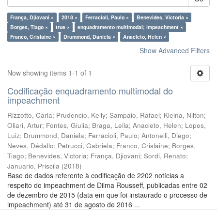
França, Djiovani ×
2018 ×
Ferracioli, Paulo ×
Benevides, Victoria ×
Borges, Tiago ×
true ×
enquadramento multimodal; impeachment ×
Franco, Crislaine ×
Drummond, Daniela ×
Anacleto, Helen ×
Show Advanced Filters
Now showing items 1-1 of 1
Codificação enquadramento multimodal do
impeachment
Rizzotto, Carla
;
Prudencio, Kelly
;
Sampaio, Rafael
;
Kleina, Nilton
;
Oliari, Artur
;
Fontes, Giulia
;
Braga, Leila
;
Anacleto, Helen
;
Lopes,
Luiz
;
Drummond, Daniela
;
Ferracioli, Paulo
;
Antonelli, Diego
;
Neves, Dédallo
;
Petrucci, Gabriela
;
Franco, Crislaine
;
Borges,
Tiago
;
Benevides, Victoria
;
França, Djiovani
;
Sordi, Renato
;
Januario, Priscila
(
2018
)
Base de dados referente à codificação de 2202 notícias a
respeito do impeachment de Dilma Rousseff, publicadas entre 02
de dezembro de 2015 (data em que foi instaurado o processo de
impeachment) até 31 de agosto de 2016 ...