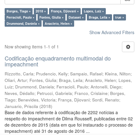
Borges, Tiago ×
2018 ×
França, Djiovani ×
Lopes, Luiz ×
Ferracioli, Paulo ×
Fontes, Giulia ×
Dataset ×
Braga, Leila ×
true ×
Drummond, Daniela ×
Anacleto, Helen ×
Show Advanced Filters
Now showing items 1-1 of 1
Codificação enquadramento multimodal do
impeachment
Rizzotto, Carla
;
Prudencio, Kelly
;
Sampaio, Rafael
;
Kleina, Nilton
;
Oliari, Artur
;
Fontes, Giulia
;
Braga, Leila
;
Anacleto, Helen
;
Lopes,
Luiz
;
Drummond, Daniela
;
Ferracioli, Paulo
;
Antonelli, Diego
;
Neves, Dédallo
;
Petrucci, Gabriela
;
Franco, Crislaine
;
Borges,
Tiago
;
Benevides, Victoria
;
França, Djiovani
;
Sordi, Renato
;
Januario, Priscila
(
2018
)
Base de dados referente à codificação de 2202 notícias a
respeito do impeachment de Dilma Rousseff, publicadas entre 02
de dezembro de 2015 (data em que foi instaurado o processo de
impeachment) até 31 de agosto de 2016 ...