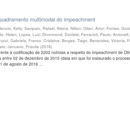
quadramento multimodal do impeachment
encio, Kelly
;
Sampaio, Rafael
;
Kleina, Nilton
;
Oliari, Artur
;
Fontes, Giul
to, Helen
;
Lopes, Luiz
;
Drummond, Daniela
;
Ferracioli, Paulo
;
Antonelli
rucci, Gabriela
;
Franco, Crislaine
;
Borges, Tiago
;
Benevides, Victoria
;
F
ato
;
Januario, Priscila
(
2018
)
ente à codificação de 2202 notícias a respeito do impeachment de Di
s entre 02 de dezembro de 2015 (data em que foi instaurado o proces
1 de agosto de 2016 ...