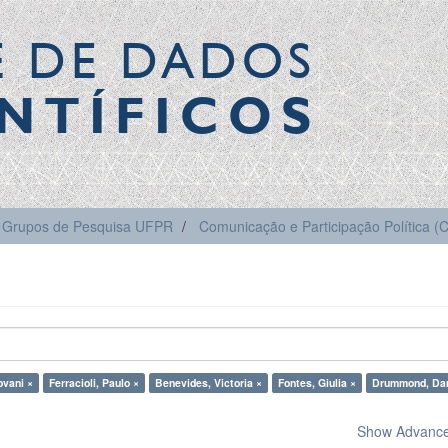
E DE DADOS
NTÍFICOS
Grupos de Pesquisa UFPR
Comunicação e Participação Política 
ovani ×
Ferracioli, Paulo ×
Benevides, Victoria ×
Fontes, Giulia ×
Drummond, Dan
Show Advanced