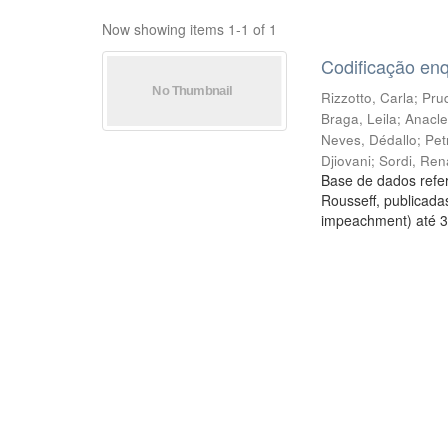
Now showing items 1-1 of 1
Codificação en
Rizzotto, Carla
;
Prud
Braga, Leila
;
Anacle
Neves, Dédallo
;
Pet
Djiovani
;
Sordi, Ren
Base de dados refer
Rousseff, publicada
impeachment) até 3