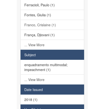
Ferracioli, Paulo (1)
Fontes, Giulia (1)
Franco, Crislaine (1)
França, Djiovani (1)
... View More
Subject
enquadramento multimodal;
impeachment (1)
... View More
Date Issued
2018 (1)