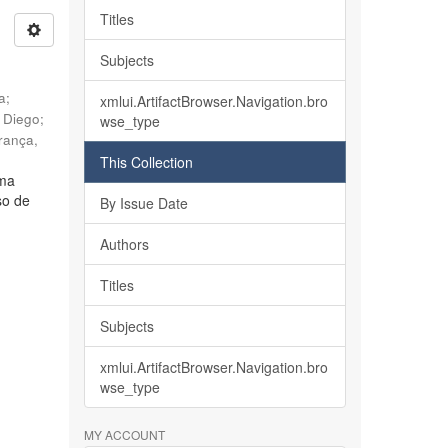
Titles
Subjects
ia
;
xmlui.ArtifactBrowser.Navigation.bro
, Diego
;
wse_type
rança,
This Collection
lma
so de
By Issue Date
Authors
Titles
Subjects
xmlui.ArtifactBrowser.Navigation.bro
wse_type
MY ACCOUNT