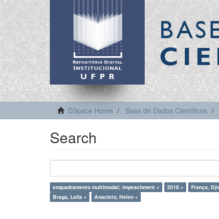
BAS
CIE
DSpace Home
Base de Dados Científicos
Search
enquadramento multimodal; impeachment ×
2018 ×
França, Dji
Braga, Leila ×
Anacleto, Helen ×