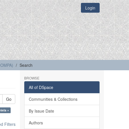
Login
(COMPA)
Search
BROWSE
All of DSpace
Go
Communities & Collections
iela ×
By Issue Date
Authors
 Filters