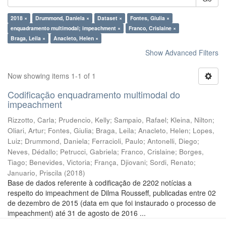
2018 ×
Drummond, Daniela ×
Dataset ×
Fontes, Giulia ×
enquadramento multimodal; impeachment ×
Franco, Crislaine ×
Braga, Leila ×
Anacleto, Helen ×
Show Advanced Filters
Now showing items 1-1 of 1
Codificação enquadramento multimodal do
impeachment
Rizzotto, Carla
;
Prudencio, Kelly
;
Sampaio, Rafael
;
Kleina, Nilton
;
Oliari, Artur
;
Fontes, Giulia
;
Braga, Leila
;
Anacleto, Helen
;
Lopes,
Luiz
;
Drummond, Daniela
;
Ferracioli, Paulo
;
Antonelli, Diego
;
Neves, Dédallo
;
Petrucci, Gabriela
;
Franco, Crislaine
;
Borges,
Tiago
;
Benevides, Victoria
;
França, Djiovani
;
Sordi, Renato
;
Januario, Priscila
(
2018
)
Base de dados referente à codificação de 2202 notícias a
respeito do impeachment de Dilma Rousseff, publicadas entre 02
de dezembro de 2015 (data em que foi instaurado o processo de
impeachment) até 31 de agosto de 2016 ...