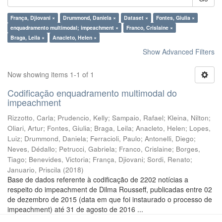
França, Djiovani ×
Drummond, Daniela ×
Dataset ×
Fontes, Giulia ×
enquadramento multimodal; impeachment ×
Franco, Crislaine ×
Braga, Leila ×
Anacleto, Helen ×
Show Advanced Filters
Now showing items 1-1 of 1
Codificação enquadramento multimodal do
impeachment
Rizzotto, Carla
;
Prudencio, Kelly
;
Sampaio, Rafael
;
Kleina, Nilton
;
Oliari, Artur
;
Fontes, Giulia
;
Braga, Leila
;
Anacleto, Helen
;
Lopes,
Luiz
;
Drummond, Daniela
;
Ferracioli, Paulo
;
Antonelli, Diego
;
Neves, Dédallo
;
Petrucci, Gabriela
;
Franco, Crislaine
;
Borges,
Tiago
;
Benevides, Victoria
;
França, Djiovani
;
Sordi, Renato
;
Januario, Priscila
(
2018
)
Base de dados referente à codificação de 2202 notícias a
respeito do impeachment de Dilma Rousseff, publicadas entre 02
de dezembro de 2015 (data em que foi instaurado o processo de
impeachment) até 31 de agosto de 2016 ...