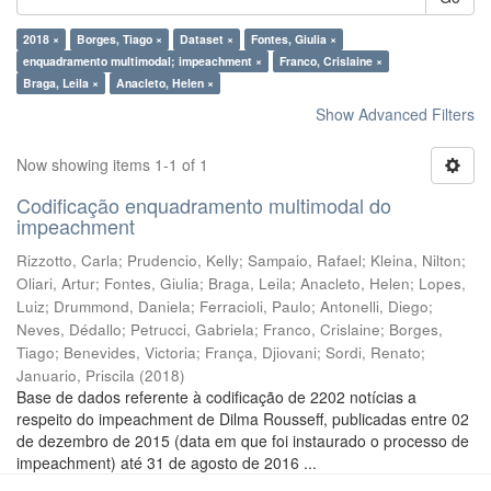
2018 ×
Borges, Tiago ×
Dataset ×
Fontes, Giulia ×
enquadramento multimodal; impeachment ×
Franco, Crislaine ×
Braga, Leila ×
Anacleto, Helen ×
Show Advanced Filters
Now showing items 1-1 of 1
Codificação enquadramento multimodal do
impeachment
Rizzotto, Carla
;
Prudencio, Kelly
;
Sampaio, Rafael
;
Kleina, Nilton
;
Oliari, Artur
;
Fontes, Giulia
;
Braga, Leila
;
Anacleto, Helen
;
Lopes,
Luiz
;
Drummond, Daniela
;
Ferracioli, Paulo
;
Antonelli, Diego
;
Neves, Dédallo
;
Petrucci, Gabriela
;
Franco, Crislaine
;
Borges,
Tiago
;
Benevides, Victoria
;
França, Djiovani
;
Sordi, Renato
;
Januario, Priscila
(
2018
)
Base de dados referente à codificação de 2202 notícias a
respeito do impeachment de Dilma Rousseff, publicadas entre 02
de dezembro de 2015 (data em que foi instaurado o processo de
impeachment) até 31 de agosto de 2016 ...