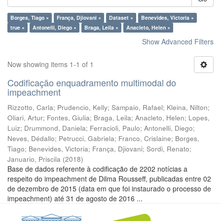
Borges, Tiago ×
França, Djiovani ×
Dataset ×
Benevides, Victoria ×
true ×
Antonelli, Diego ×
Braga, Leila ×
Anacleto, Helen ×
Show Advanced Filters
Now showing items 1-1 of 1
Codificação enquadramento multimodal do
impeachment
Rizzotto, Carla
;
Prudencio, Kelly
;
Sampaio, Rafael
;
Kleina, Nilton
;
Oliari, Artur
;
Fontes, Giulia
;
Braga, Leila
;
Anacleto, Helen
;
Lopes,
Luiz
;
Drummond, Daniela
;
Ferracioli, Paulo
;
Antonelli, Diego
;
Neves, Dédallo
;
Petrucci, Gabriela
;
Franco, Crislaine
;
Borges,
Tiago
;
Benevides, Victoria
;
França, Djiovani
;
Sordi, Renato
;
Januario, Priscila
(
2018
)
Base de dados referente à codificação de 2202 notícias a
respeito do impeachment de Dilma Rousseff, publicadas entre 02
de dezembro de 2015 (data em que foi instaurado o processo de
impeachment) até 31 de agosto de 2016 ...