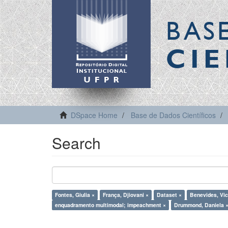
BAS
CIE
DSpace Home
Base de Dados Científicos
Search
Fontes, Giulia ×
França, Djiovani ×
Dataset ×
Benevides, Vic
enquadramento multimodal; impeachment ×
Drummond, Daniela 