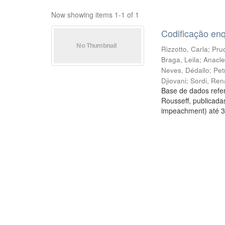
Now showing items 1-1 of 1
Codificação en
Rizzotto, Carla
;
Prud
Braga, Leila
;
Anacle
Neves, Dédallo
;
Pet
Djiovani
;
Sordi, Ren
Base de dados refer
Rousseff, publicada
impeachment) até 3