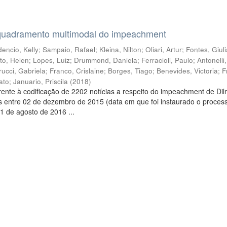
quadramento multimodal do impeachment
encio, Kelly
;
Sampaio, Rafael
;
Kleina, Nilton
;
Oliari, Artur
;
Fontes, Giul
to, Helen
;
Lopes, Luiz
;
Drummond, Daniela
;
Ferracioli, Paulo
;
Antonelli
rucci, Gabriela
;
Franco, Crislaine
;
Borges, Tiago
;
Benevides, Victoria
;
F
ato
;
Januario, Priscila
(
2018
)
ente à codificação de 2202 notícias a respeito do impeachment de Di
s entre 02 de dezembro de 2015 (data em que foi instaurado o proces
1 de agosto de 2016 ...