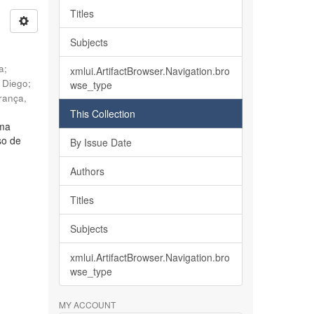
Titles
Subjects
ia
;
xmlui.ArtifactBrowser.Navigation.bro
, Diego
;
wse_type
rança,
This Collection
lma
so de
By Issue Date
Authors
Titles
Subjects
xmlui.ArtifactBrowser.Navigation.bro
wse_type
MY ACCOUNT