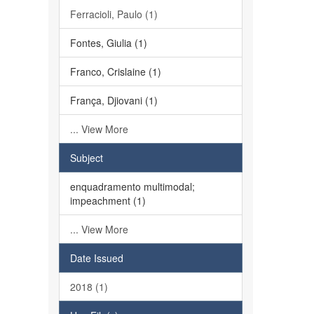
Ferracioli, Paulo (1)
Fontes, Giulia (1)
Franco, Crislaine (1)
França, Djiovani (1)
... View More
Subject
enquadramento multimodal;
impeachment (1)
... View More
Date Issued
2018 (1)